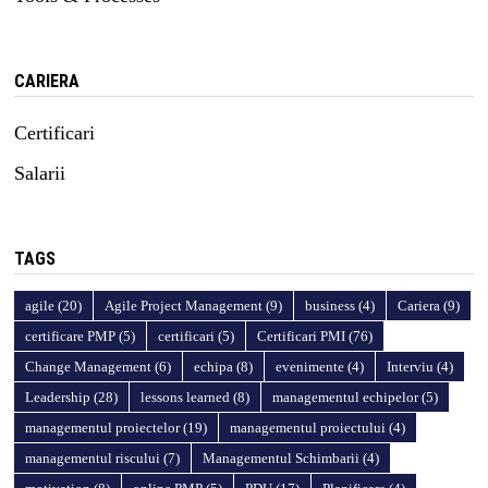
CARIERA
Certificari
Salarii
TAGS
agile
(20)
Agile Project Management
(9)
business
(4)
Cariera
(9)
certificare PMP
(5)
certificari
(5)
Certificari PMI
(76)
Change Management
(6)
echipa
(8)
evenimente
(4)
Interviu
(4)
Leadership
(28)
lessons learned
(8)
managementul echipelor
(5)
managementul proiectelor
(19)
managementul proiectului
(4)
managementul riscului
(7)
Managementul Schimbarii
(4)