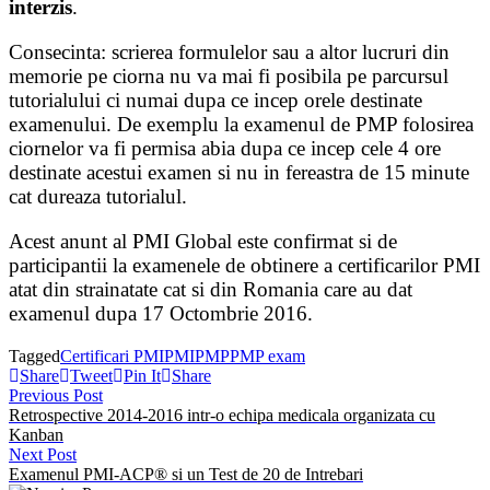
interzis
.
Consecinta: scrierea formulelor sau a altor lucruri din
memorie pe ciorna nu va mai fi posibila pe parcursul
tutorialului ci numai dupa ce incep orele destinate
examenului. De exemplu la examenul de PMP folosirea
ciornelor va fi permisa abia dupa ce incep cele 4 ore
destinate acestui examen si nu in fereastra de 15 minute
cat dureaza tutorialul.
Acest anunt al PMI Global este confirmat si de
participantii la examenele de obtinere a certificarilor PMI
atat din strainatate cat si din Romania care au dat
examenul dupa 17 Octombrie 2016.
Tagged
Certificari PMI
PMI
PMP
PMP exam
Share
Tweet
Pin It
Share
Post
Previous
Previous Post
post:
Retrospective 2014-2016 intr-o echipa medicala organizata cu
navigation
Kanban
Next
Next Post
post:
Examenul PMI-ACP® si un Test de 20 de Intrebari