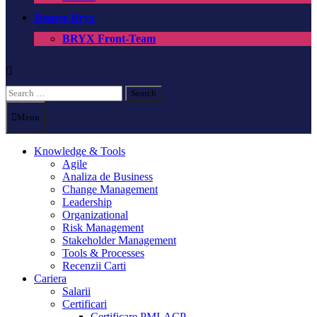
Despre Bryx
BRYX Front-Team
Search
for:
Menu
Knowledge & Tools
Agile
Analiza de Business
Change Management
Leadership
Organizational
Risk Management
Stakeholder Management
Tools & Processes
Recenzii Carti
Cariera
Salarii
Certificari
Certificare PMI-ACP