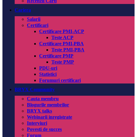
Recenzii Carti
Cariera
Salarii
Certificari
Certificare PMI-ACP
Teste ACP
Certificare PMI-PBA
Teste PMI-PBA
Certificare PMP
Teste PMP
PDU-uri
Statistici
Forumuri certificari
BRYX Community
Cauta membru
Blogurile membrilor
BRYX talks
Webinarii inregistrate
Interviuri
Povesti de succes
Forum