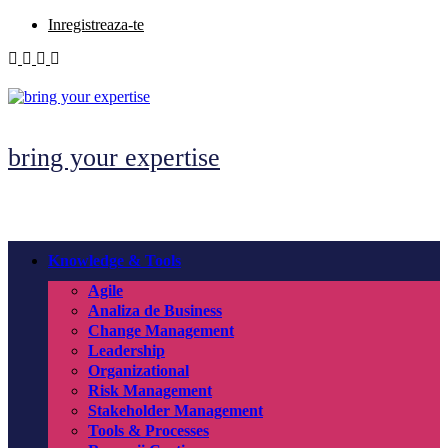
Skip
Inregistreaza-te
to
content
bring your expertise
Knowledge & Tools
Agile
Analiza de Business
Change Management
Leadership
Organizational
Risk Management
Stakeholder Management
Tools & Processes