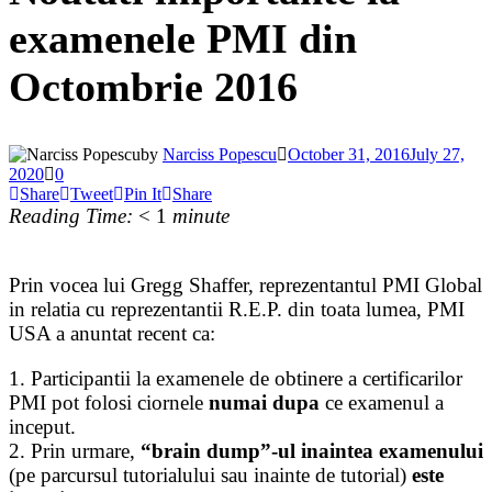
examenele PMI din
Octombrie 2016
by
Narciss Popescu
October 31, 2016
July 27,
2020
0
Share
Tweet
Pin It
Share
Reading Time:
< 1
minute
Prin vocea lui Gregg Shaffer, reprezentantul PMI Global
in relatia cu reprezentantii R.E.P. din toata lumea, PMI
USA a anuntat recent ca:
1. Participantii la examenele de obtinere a certificarilor
PMI pot folosi ciornele
numai dupa
ce examenul a
inceput.
2. Prin urmare,
“brain dump”-ul inaintea examenului
(pe parcursul tutorialului sau inainte de tutorial)
este