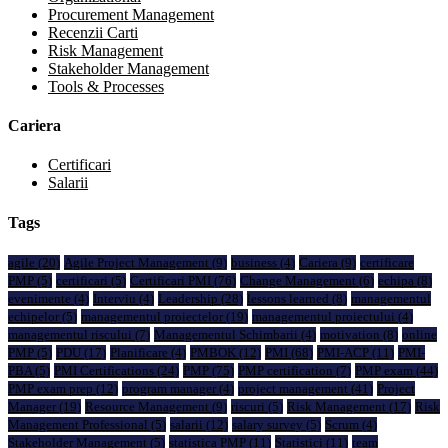
Procurement Management
Recenzii Carti
Risk Management
Stakeholder Management
Tools & Processes
Cariera
Certificari
Salarii
Tags
agile
(20)
Agile Project Management
(9)
business
(4)
Cariera
(9)
certificare
PMP
(5)
certificari
(5)
Certificari PMI
(76)
Change Management
(6)
echipa
(8)
evenimente
(4)
Interviu
(4)
Leadership
(28)
lessons learned
(8)
managementul
echipelor
(5)
managementul proiectelor
(19)
managementul proiectului
(4)
managementul riscului
(7)
Managementul Schimbarii
(4)
motivation
(8)
online
PMP
(5)
PDU
(17)
Planificare
(4)
PMBOK
(12)
PMI
(68)
PMI-ACP
(11)
PMI-
PBA
(5)
PMI Certifications
(24)
PMP
(75)
PMP certification
(7)
PMP exam
(44)
PMP exam prep
(12)
program manager
(4)
project management
(41)
Project
Manager
(19)
Resource Management
(9)
riscuri
(5)
Risk Management
(17)
Risk
Management Professional
(5)
salarii
(12)
salary survey
(5)
Scrum
(4)
Stakeholder Management
(5)
statistica PMP
(11)
Statistici
(11)
team